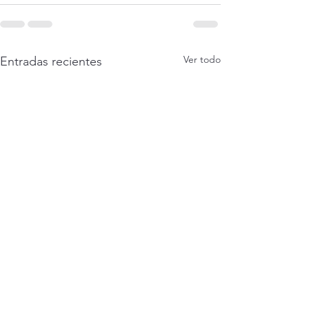
Ver todo
Entradas recientes
Ya te aseguraste que tu
¿Qué tan rápida e